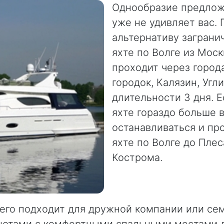
Однообразие предлож
уже не удивляет вас.
альтернативу заграни
яхте по Волге из Мос
проходит через город
городок, Калязин, Угл
длительности 3 дня. Е
яхте гораздо больше 
останавливаться и пр
яхте по Волге до Пле
Кострома.
го подходит для дружной компании или семь
ютами с комфортными спальными местами дл