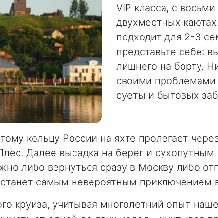
VIP класса, с вось
двухместных каютах
подходит для 2-3 се
представьте себе: в
лишнего на борту. Н
своими проблемами и
суеты и бытовых заб
ому кольцу России на яхте пролегает через т
Плес. Далее высадка на берег и сухопутным 
жно либо вернуться сразу в Москву либо отп
то станет самым невероятным приключением 
ого круиза, учитывая многолетний опыт наш